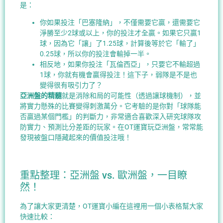
是：
你如果投注「巴塞隆納」，不僅需要它贏，還需要它
淨勝至少2球或以上，你的投注才全贏。如果它只贏1
球，因為它「讓」了1.25球，計算後等於它「輸了」
0.25球，所以你的投注會輸掉一半。
相反地，如果你投注「瓦倫西亞」，只要它不輸超過
1球，你就有機會贏得投注！這下子，弱隊是不是也
變得很有吸引力了？
亞洲盤的精髓
就是消除和局的可能性（透過讓球機制），並
將實力懸殊的比賽變得刺激萬分。它考驗的是你對「球隊能
否贏過某個門檻」的判斷力，非常適合喜歡深入研究球隊攻
防實力、預測比分差距的玩家。在OT運寶玩亞洲盤，常常能
發現被盤口隱藏起來的價值投注哦！
重點整理：亞洲盤 vs. 歐洲盤，一目瞭
然！
為了讓大家更清楚，OT運寶小編在這裡用一個小表格幫大家
快速比較：