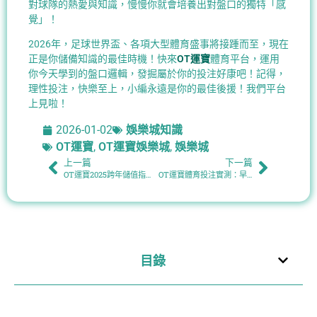
對球隊的熱愛與知識，慢慢你就會培養出對盤口的獨特「感
覺」！
2026年，足球世界盃、各項大型體育盛事將接踵而至，現在
正是你儲備知識的最佳時機！快來
OT運寶
體育平台，運用
你今天學到的盤口邏輯，發掘屬於你的投注好康吧！記得，
理性投注，快樂至上，小編永遠是你的最佳後援！我們平台
上見啦！
2026-01-02
娛樂城知識
OT運寶
,
OT運寶娛樂城
,
娛樂城
上一篇
下一篇
OT運寶2025跨年儲值指南：USDT、銀行轉帳、第三方支付怎麼選
OT運寶體育投注實測：早盤、滾球、串關獲利模式2026全面拆解
目錄