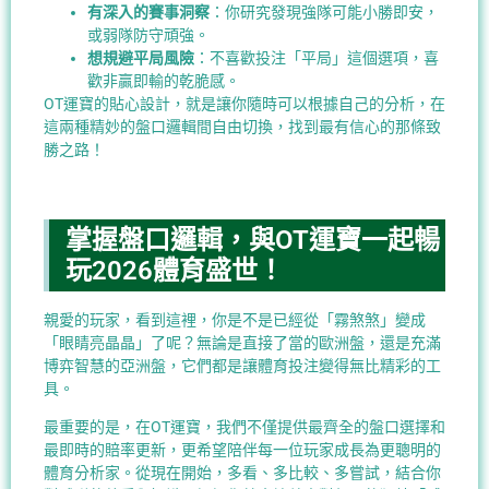
有深入的賽事洞察
：你研究發現強隊可能小勝即安，
或弱隊防守頑強。
想規避平局風險
：不喜歡投注「平局」這個選項，喜
歡非贏即輸的乾脆感。
OT運寶的貼心設計，就是讓你隨時可以根據自己的分析，在
這兩種精妙的盤口邏輯間自由切換，找到最有信心的那條致
勝之路！
掌握盤口邏輯，與OT運寶一起暢
玩2026體育盛世！
親愛的玩家，看到這裡，你是不是已經從「霧煞煞」變成
「眼睛亮晶晶」了呢？無論是直接了當的歐洲盤，還是充滿
博弈智慧的亞洲盤，它們都是讓體育投注變得無比精彩的工
具。
最重要的是，在OT運寶，我們不僅提供最齊全的盤口選擇和
最即時的賠率更新，更希望陪伴每一位玩家成長為更聰明的
體育分析家。從現在開始，多看、多比較、多嘗試，結合你