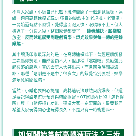
不瞞大家說，小編自己也趁下班時間開了一個測試帳號，連
續一週用高轉速模式玩OT運寶的幾款主流老虎機。老實講，
一開始還有點不習慣，覺得畫面跑太快、眼睛跟不上。但大
概過了十分鐘之後，整個感覺都變了——
節奏越快，腦袋越
放空，反而越能感受到遊戲音樂、燈光效果與每一轉的連線
樂趣
。
其中讓我印象最深刻的是，在高轉速模式下，曾經連續觸發
三次迷你獎池，雖然金額不大，但那種「噹噹噹」獎勵聲此
起彼落的感覺，真的會讓人大笑出來。而且因為時間被濃
縮，那種「剛剛是不是中了很多次」的錯覺特別強烈，娛樂
滿足感瞬間拉滿。
當然，小編也要貼心提醒：高轉速玩法雖然爽度爆表，但還
是要記得設定遊玩預算與時間提醒。OT運寶內建的「遊程提
醒」與「自動停損」功能，建議大家一定要開啟。畢竟我們
希望大家玩得開心也玩得長久，不是只有一時衝動嘛～
如何開始嘗試高轉速玩法？三步