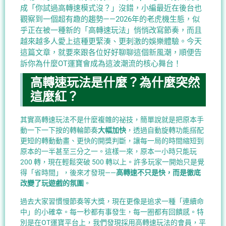
成「你試過高轉速模式沒？」沒錯，小編最近在後台也
觀察到一個超有趣的趨勢——2026年的老虎機生態，似
乎正在被一種新的「高轉速玩法」悄悄改寫節奏，而且
越來越多人愛上這種更緊湊、更刺激的娛樂體驗。今天
這篇文章，就要來跟各位好好聊聊這個新風潮，順便告
訴你為什麼OT運寶會成為這波潮流的核心舞台！
高轉速玩法是什麼？為什麼突然
這麼紅？
其實高轉速玩法不是什麼複雜的祕技，簡單說就是把原本手
動一下一下按的轉輪節奏
大幅加快
，透過自動旋轉功能搭配
更短的轉動動畫、更快的開獎判斷，讓每一局的時間縮短到
原本的一半甚至三分之一。這樣一來，原本一小時只能玩
200 轉，現在輕鬆突破 500 轉以上。許多玩家一開始只是覺
得「省時間」，後來才發現——
高轉速不只是快，而是徹底
改變了玩遊戲的氛圍
。
過去大家習慣慢節奏等大獎，現在更像是追求一種「連續命
中」的小確幸。每一秒都有事發生，每一圈都有回饋感。特
別是在OT運寶平台上，我們發現採用高轉速玩法的會員，平