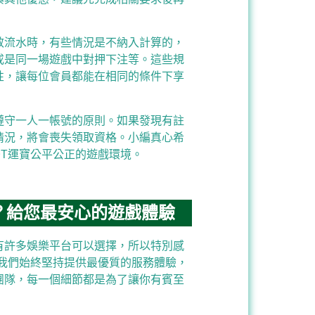
效流水時，有些情況是不納入計算的，
或是同一場遊戲中對押下注等。這些規
性，讓每位會員都能在相同的條件下享
遵守一人一帳號的原則。如果發現有註
情況，將會喪失領取資格。小編真心希
OT運寶公平公正的遊戲環境。
？給您最安心的遊戲體驗
有許多娛樂平台可以選擇，所以特別感
！我們始終堅持提供最優質的服務體驗，
團隊，每一個細節都是為了讓你有賓至