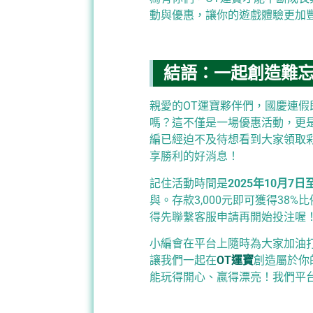
動與優惠，讓你的遊戲體驗更加
結語：一起創造難
親愛的OT運寶夥伴們，國慶連
嗎？這不僅是一場優惠活動，更
編已經迫不及待想看到大家領取
享勝利的好消息！
記住活動時間是
2025年10月7日
與。存款3,000元即可獲得38%
得先聯繫客服申請再開始投注喔
小編會在平台上隨時為大家加油
讓我們一起在
OT運寶
創造屬於你
能玩得開心、贏得漂亮！我們平