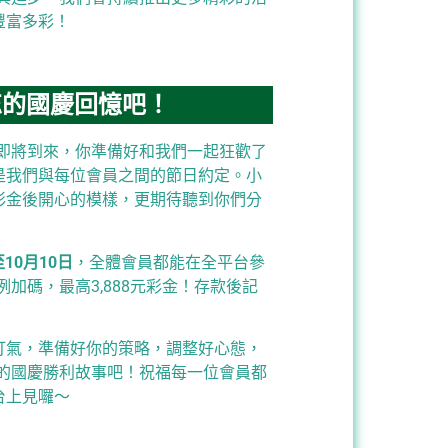
豐富多彩！
忘的國慶回憶吧！
假即將到來，你準備好和我們一起狂歡了
是我們與每位會員之間的節日約定。小
彩金後開心的模樣，更期待聽到你們分
至10月10日
，全體會員都能在全平台參
比例加碼，最高3,888元彩金！存款後記
！
打氣，準備好你的策略，調整好心態，
的國慶勝利故事吧！祝福每一位會員都
台上見囉～