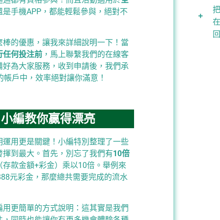
把
是手機APP，都能輕鬆參與，絕對不
在
麼棒的優惠，讓我來詳細說明一下！當
行任何投注前
，馬上聯繫我們的在線客
備好為大家服務，收到申請後，我們承
的帳戶中，效率絕對讓你滿意！
？小編教你贏得漂亮
明運用更是關鍵！小編特別整理了一些
發揮到最大。首先，別忘了我們有
10倍
存款金額+彩金）乘以10倍。舉例來
,888元彩金，那麼總共需要完成的流水
編用更簡單的方式說明：這其實是我們
件，同時也能讓你有更多機會體驗各種