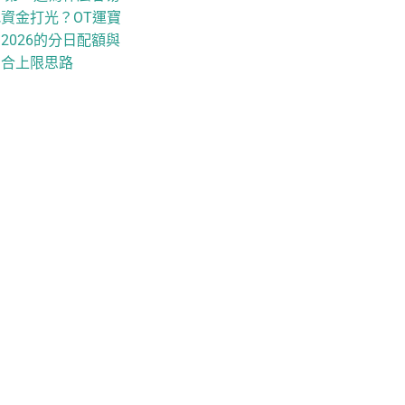
資金打光？OT運寶
2026的分日配額與
回合上限思路