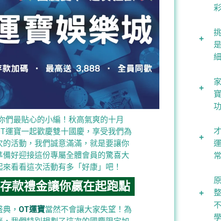
家
是你們最貼心的小編！秋高氣爽的十月
才
OT運寶一起歡慶雙十國慶，享受我們為
次的活動，我們誠意滿滿，就是要讓你
準備好迎接這份專屬全體會員的驚喜大
起來看看這次活動有多「好康」吧！
原
%存款禮金讓你贏在起跑點
盛典，
OT運寶
當然不會讓大家失望！為