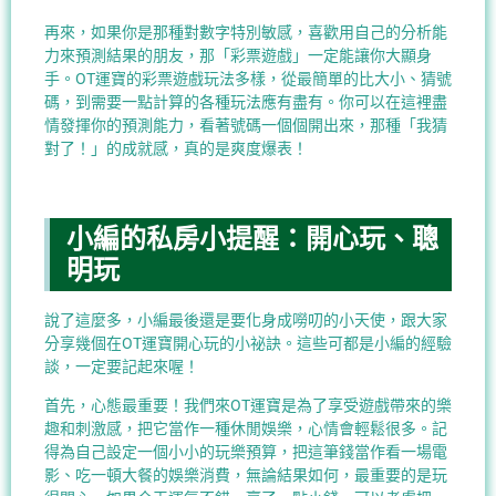
再來，如果你是那種對數字特別敏感，喜歡用自己的分析能
力來預測結果的朋友，那「彩票遊戲」一定能讓你大顯身
手。OT運寶的彩票遊戲玩法多樣，從最簡單的比大小、猜號
碼，到需要一點計算的各種玩法應有盡有。你可以在這裡盡
情發揮你的預測能力，看著號碼一個個開出來，那種「我猜
對了！」的成就感，真的是爽度爆表！
小編的私房小提醒：開心玩、聰
明玩
說了這麼多，小編最後還是要化身成嘮叨的小天使，跟大家
分享幾個在OT運寶開心玩的小祕訣。這些可都是小編的經驗
談，一定要記起來喔！
首先，心態最重要！我們來OT運寶是為了享受遊戲帶來的樂
趣和刺激感，把它當作一種休閒娛樂，心情會輕鬆很多。記
得為自己設定一個小小的玩樂預算，把這筆錢當作看一場電
影、吃一頓大餐的娛樂消費，無論結果如何，最重要的是玩