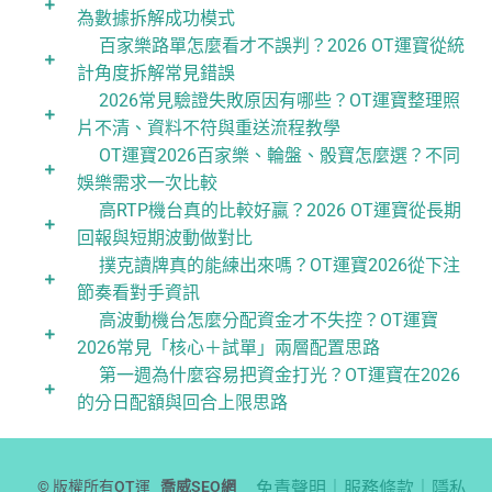
為數據拆解成功模式
百家樂路單怎麼看才不誤判？2026 OT運寶從統
計角度拆解常見錯誤
2026常見驗證失敗原因有哪些？OT運寶整理照
片不清、資料不符與重送流程教學
OT運寶2026百家樂、輪盤、骰寶怎麼選？不同
娛樂需求一次比較
高RTP機台真的比較好贏？2026 OT運寶從長期
回報與短期波動做對比
撲克讀牌真的能練出來嗎？OT運寶2026從下注
節奏看對手資訊
高波動機台怎麼分配資金才不失控？OT運寶
2026常見「核心＋試單」兩層配置思路
第一週為什麼容易把資金打光？OT運寶在2026
的分日配額與回合上限思路
© 版權所有OT運
喬威SEO網
免責聲明｜服務條款｜隱私