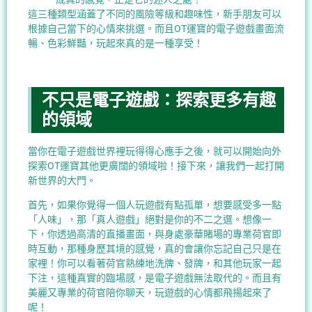
這三種類型涵蓋了不同的風險等級和趣味性，新手朋友可以
根據自己當下的心情來挑選。而且OT運寶的電子遊戲畫面流
暢、色彩鮮豔，玩起來真的是一種享受！
不只是電子遊戲：探索更多有趣
的領域
當你在電子遊戲世界裡玩得得心應手之後，就可以開始向外
探索OT運寶其他更廣闊的領域啦！接下來，讓我們一起打開
新世界的大門。
首先，如果你覺得一個人玩遊戲有點孤單，想要感受多一點
「人味」，那「真人遊戲」絕對是你的不二之選。想像一
下，你透過高清的直播畫面，與身處豪華賭場的專業荷官即
時互動，那種身歷其境的感覺，真的會讓你忘記自己只是在
家裡！你可以看著荷官熟練地洗牌、發牌，和其他玩家一起
下注，這種真實的臨場感，是電子遊戲無法取代的。而且有
美麗又專業的荷官陪你聊天，玩遊戲的心情都飛揚起來了
呢！