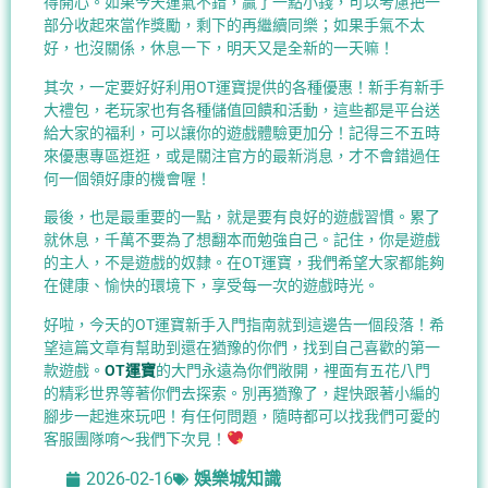
得開心。如果今天運氣不錯，贏了一點小錢，可以考慮把一
部分收起來當作獎勵，剩下的再繼續同樂；如果手氣不太
好，也沒關係，休息一下，明天又是全新的一天嘛！
其次，一定要好好利用OT運寶提供的各種優惠！新手有新手
大禮包，老玩家也有各種儲值回饋和活動，這些都是平台送
給大家的福利，可以讓你的遊戲體驗更加分！記得三不五時
來優惠專區逛逛，或是關注官方的最新消息，才不會錯過任
何一個領好康的機會喔！
最後，也是最重要的一點，就是要有良好的遊戲習慣。累了
就休息，千萬不要為了想翻本而勉強自己。記住，你是遊戲
的主人，不是遊戲的奴隸。在OT運寶，我們希望大家都能夠
在健康、愉快的環境下，享受每一次的遊戲時光。
好啦，今天的OT運寶新手入門指南就到這邊告一個段落！希
望這篇文章有幫助到還在猶豫的你們，找到自己喜歡的第一
款遊戲。
OT運寶
的大門永遠為你們敞開，裡面有五花八門
的精彩世界等著你們去探索。別再猶豫了，趕快跟著小編的
腳步一起進來玩吧！有任何問題，隨時都可以找我們可愛的
客服團隊唷～我們下次見！
2026-02-16
娛樂城知識