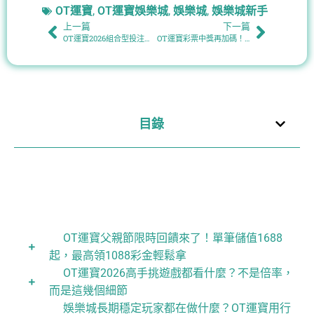
OT運寶
,
OT運寶娛樂城
,
娛樂城
,
娛樂城新手
上一篇
下一篇
OT運寶2026組合型投注解析：連碰與多選的數學邏輯
OT運寶彩票中獎再加碼！指定玩法中獎就送運寶彩金，幸運翻倍不設限
目錄
OT運寶父親節限時回饋來了！單筆儲值1688
起，最高領1088彩金輕鬆拿
OT運寶2026高手挑遊戲都看什麼？不是倍率，
而是這幾個細節
娛樂城長期穩定玩家都在做什麼？OT運寶用行