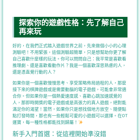
探索你的遊戲性格：先了解自己
再來玩
好的，在我們正式踏入遊戲世界之前，先來做個小小的心理
測驗吧！不用緊張，這個測驗超簡單，只是想幫助你更了解
自己喜歡什麼樣的玩法。你可以問問自己：我平常是喜歡看
推理劇、還是喜歡看動作片？我是一個喜歡深思熟慮的人，
還是憑直覺行動的人？
如果你是一個喜歡慢慢思考、享受策略佈局過程的人，那麼
接下來的棋牌遊戲或是需要動腦的電子遊戲，可能會非常適
合你。但如果你是一個熱愛速度感、喜歡心跳加速感覺的
人，那即時開獎的電子遊戲或是高張力的真人遊戲，絕對能
滿足你的渴望！當然，如果你只是想找個地方放空、隨便點
點打發時間，那也有一些輕鬆可愛的小遊戲可以選擇。在OT
運寶，每一種性格都能找到歸屬！
新手入門首選：從這裡開始準沒錯