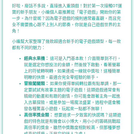
好啦，廢話不多說，直接進入重頭戲！對於第一次接觸OT運
寶的新手朋友，小編個人最推薦從「電子遊戲」開始你的第
一步。為什麼呢？因為電子遊戲的規則通常最直觀，而且完
全不需要擔心跟不上別人的節奏，你就是自己遊戲世界的主
角！
小編幫大家整理了幾款超適合新手的電子遊戲類型，每一款
都有不同的魅力：
經典水果機：
這可是入門基本款！介面簡單到不行，
就是選定你想投注的金額，然後按下啟動，看著螢幕
上的符號轉啊轉，如果連成一線就中獎啦！這種簡單
明瞭的快樂，最適合完全零經驗的新手。
冒險闖關類：
如果你覺得單純轉拉霸有點單調，那一
定要試試有故事主題的電子遊戲！這類遊戲通常會有
精緻的動畫和有趣的劇情，你可能會跟著主角一起進
入古墓探險，或是參加一場魔法盛宴，過程中還會觸
發各種驚喜小遊戲，玩起來一點都不無聊！
高倍率獎金類：
想要追求一夕致富的快感嗎？這類遊
戲的特色就是有機會以小博大，用小小的籌碼挑戰超
高倍率的獎金。雖然中獎難度相對較高，但那種夢想
成真的感覺，正是它的迷人之處！