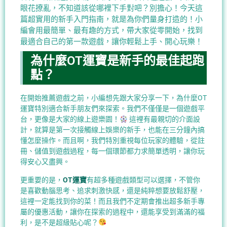
眼花撩亂，不知道該從哪裡下手對吧？別擔心！今天這
篇超實用的新手入門指南，就是為你們量身打造的！小
編會用最簡單、最有趣的方式，帶大家從零開始，找到
最適合自己的第一款遊戲，讓你輕鬆上手、開心玩樂！
為什麼OT運寶是新手的最佳起跑
點？
在開始推薦遊戲之前，小編想先跟大家分享一下，為什麼OT
運寶特別適合新手朋友們來探索。我們不僅僅是一個遊戲平
台，更像是大家的線上遊樂園！
這裡有最親切的介面設
計，就算是第一次接觸線上娛樂的新手，也能在三分鐘內搞
懂怎麼操作。而且啊，我們特別重視每位玩家的體驗，從註
冊、儲值到遊戲過程，每一個環節都力求簡單透明，讓你玩
得安心又盡興。
更重要的是，
OT運寶
有超多種遊戲類型可以選擇，不管你
是喜歡動腦思考、追求刺激快感，還是純粹想要放鬆舒壓，
這裡一定能找到你的菜！而且我們不定期會推出超多新手專
屬的優惠活動，讓你在探索的過程中，還能享受到滿滿的福
利，是不是超級貼心呢？