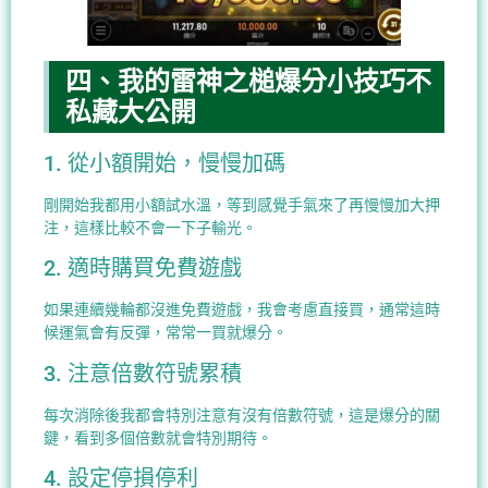
四、我的雷神之槌爆分小技巧不
私藏大公開
1. 從小額開始，慢慢加碼
剛開始我都用小額試水溫，等到感覺手氣來了再慢慢加大押
注，這樣比較不會一下子輸光。
2. 適時購買免費遊戲
如果連續幾輪都沒進免費遊戲，我會考慮直接買，通常這時
候運氣會有反彈，常常一買就爆分。
3. 注意倍數符號累積
每次消除後我都會特別注意有沒有倍數符號，這是爆分的關
鍵，看到多個倍數就會特別期待。
4. 設定停損停利