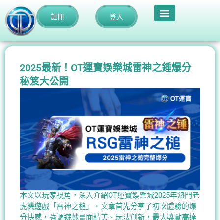
註冊
登入
2025最新！OT運寶娛樂城雷神之錘爆分
秘笈大公開
本文以玩家視角，深入介紹OT運寶娛樂城2025年熱門老
虎機遊戲「雷神之槌」。文章首先分享了初次體驗的爆
分快感，強調遊戲畫面精美、玩法創新，最大獎勵高達