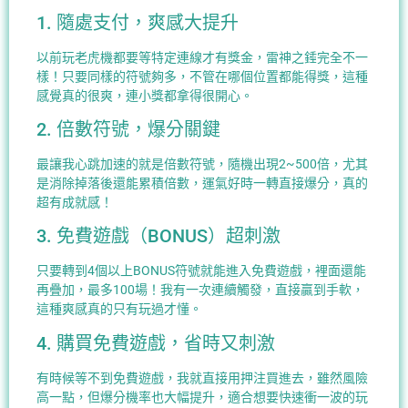
1. 隨處支付，爽感大提升
以前玩老虎機都要等特定連線才有獎金，雷神之錘完全不一
樣！只要同樣的符號夠多，不管在哪個位置都能得獎，這種
感覺真的很爽，連小獎都拿得很開心。
2. 倍數符號，爆分關鍵
最讓我心跳加速的就是倍數符號，隨機出現2~500倍，尤其
是消除掉落後還能累積倍數，運氣好時一轉直接爆分，真的
超有成就感！
3. 免費遊戲（BONUS）超刺激
只要轉到4個以上BONUS符號就能進入免費遊戲，裡面還能
再疊加，最多100場！我有一次連續觸發，直接贏到手軟，
這種爽感真的只有玩過才懂。
4. 購買免費遊戲，省時又刺激
有時候等不到免費遊戲，我就直接用押注買進去，雖然風險
高一點，但爆分機率也大幅提升，適合想要快速衝一波的玩