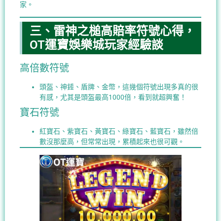
家。
三、雷神之槌高賠率符號心得，
OT運寶娛樂城玩家經驗談
高倍數符號
頭盔、神錘、盾牌、金幣，這幾個符號出現多真的很
有感，尤其是頭盔最高1000倍，看到就超興奮！
寶石符號
紅寶石、紫寶石、黃寶石、綠寶石、藍寶石，雖然倍
數沒那麼高，但常常出現，累積起來也很可觀。