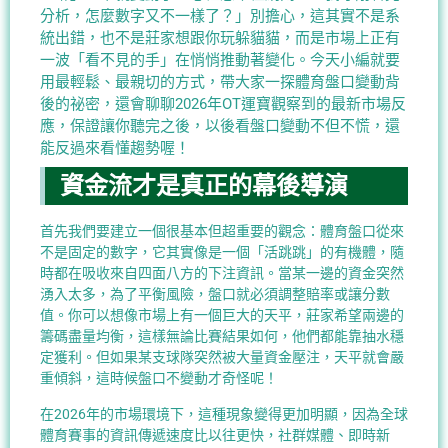
分析，怎麼數字又不一樣了？」別擔心，這其實不是系
統出錯，也不是莊家想跟你玩躲貓貓，而是市場上正有
一波「看不見的手」在悄悄推動著變化。今天小編就要
用最輕鬆、最親切的方式，帶大家一探體育盤口變動背
後的祕密，還會聊聊2026年OT運寶觀察到的最新市場反
應，保證讓你聽完之後，以後看盤口變動不但不慌，還
能反過來看懂趨勢喔！
資金流才是真正的幕後導演
首先我們要建立一個很基本但超重要的觀念：體育盤口從來
不是固定的數字，它其實像是一個「活跳跳」的有機體，隨
時都在吸收來自四面八方的下注資訊。當某一邊的資金突然
湧入太多，為了平衡風險，盤口就必須調整賠率或讓分數
值。你可以想像市場上有一個巨大的天平，莊家希望兩邊的
籌碼盡量均衡，這樣無論比賽結果如何，他們都能靠抽水穩
定獲利。但如果某支球隊突然被大量資金壓注，天平就會嚴
重傾斜，這時候盤口不變動才奇怪呢！
在2026年的市場環境下，這種現象變得更加明顯，因為全球
體育賽事的資訊傳遞速度比以往更快，社群媒體、即時新