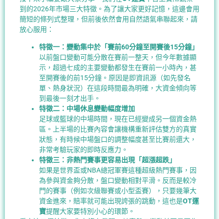
到的2026年市場三大特徵。為了讓大家更好記憶，這邊會用
簡短的條列式整理，但前後依然會用自然語氣串聯起來，請
放心服用：
特徵一：變動集中於「賽前60分鐘至開賽後15分鐘」
以前盤口變動可能分散在賽前一整天，但今年數據顯
示，超過七成的主要變動都發生在賽前一小時內，甚
至開賽後的前15分鐘。原因是即資訊源（如先發名
單、熱身狀況）在這段時間最為明確，大資金傾向等
到最後一刻才出手。
特徵二：中場休息變動幅度增加
足球或籃球的中場時間，現在已經變成另一個資金熱
區。上半場的比賽內容會讓機構重新評估雙方的真實
狀態，有時候中場盤口的調整幅度甚至比賽前還大，
非常考驗玩家的即時反應力。
特徵三：非熱門賽事更容易出現「超漲超跌」
如果是世界盃或NBA總冠軍賽這種超級熱門賽事，因
為參與資金夠分散，盤口變動相對平滑。反而是較冷
門的賽事（例如次級聯賽或小型盃賽），只要幾筆大
資金進來，賠率就可能出現誇張的跳動，這也是
OT運
寶
提醒大家要特別小心的環節。