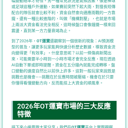
幅變動賠率才奇怪。另一種常見狀況是氣候因素，像是棒球
或足球這種戶外運動，如果賽前突然下起大雨，對擅長短傳
配合的隊伍就會比較不利，資金自然會向適應雨戰的一方靠
攏。還有一種比較進階的，叫做「機構對壓」，也就是市場
上兩派大資金看法完全相反，這時候盤口會像鐘擺一樣來回
震盪，直到某一方力量衰竭為止。
到了2026年，
OT運寶
還觀察到一個很新的現象：AI預測模
型的普及，讓更多玩家能夠快速分析歷史數據，導致資金流
向變得更「有效率」。什麼意思呢？以前一條傷病新聞出
來，可能需要半小時到一小時市場才會完全反應，現在透過
AI自動下單或即時提醒，資金在五分鐘內就能完成轉移，盤
口變動的速度自然比以前快上許多。這對一般玩家來說既是
挑戰也是機會——挑戰在於反應時間被壓縮，機會在於只要
你懂得看懂變動方向，反而能搭上大資金的順風車。
2026年OT運寶市場的三大反應
特徵
接下來小編要跟大家分享，我們在
OT運寶
平台上實際觀察