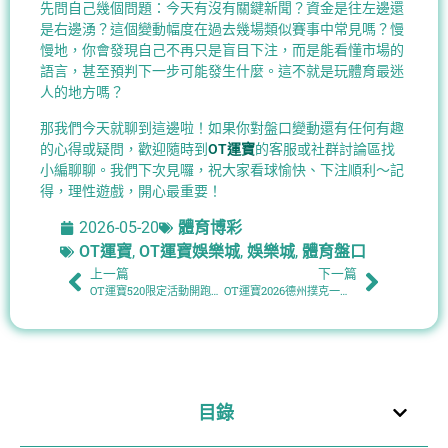
先問自己幾個問題：今天有沒有關鍵新聞？資金是往左邊還
是右邊湧？這個變動幅度在過去幾場類似賽事中常見嗎？慢
慢地，你會發現自己不再只是盲目下注，而是能看懂市場的
語言，甚至預判下一步可能發生什麼。這不就是玩體育最迷
人的地方嗎？
那我們今天就聊到這邊啦！如果你對盤口變動還有任何有趣
的心得或疑問，歡迎隨時到
OT運寶
的客服或社群討論區找
小編聊聊。我們下次見囉，祝大家看球愉快、下注順利～記
得，理性遊戲，開心最重要！
2026-05-20
體育博彩
OT運寶
,
OT運寶娛樂城
,
娛樂城
,
體育盤口
上一篇
下一篇
OT運寶520限定活動開跑｜愛意加碼最高領388彩金，甜蜜直接翻倍
OT運寶2026德州撲克一直被壓制怎麼處理？中低桌實戰應對整理
目錄