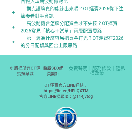
回報與短期波動做對比
撲克讀牌真的能練出來嗎？OT運寶2026從下注
節奏看對手資訊
高波動機台怎麼分配資金才不失控？OT運寶
2026常見「核心＋試單」兩層配置思路
第一週為什麼容易把資金打光？OT運寶在2026
的分日配額與回合上限思路
© 版權所有OT運
喬威SEO網
免責聲明｜服務條款｜隱私
權政策
寶娛樂城
頁設計
OT運寶官方LINE連結：
https://lin.ee/HFLQXTM
官方LINE搜尋ID：@114jvtog