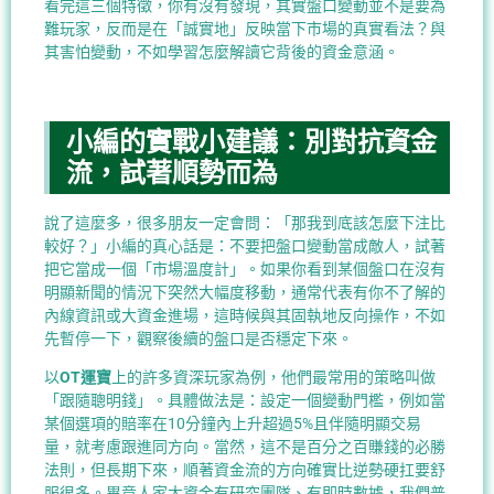
看完這三個特徵，你有沒有發現，其實盤口變動並不是要為
難玩家，反而是在「誠實地」反映當下市場的真實看法？與
其害怕變動，不如學習怎麼解讀它背後的資金意涵。
小編的實戰小建議：別對抗資金
流，試著順勢而為
說了這麼多，很多朋友一定會問：「那我到底該怎麼下注比
較好？」小編的真心話是：不要把盤口變動當成敵人，試著
把它當成一個「市場溫度計」。如果你看到某個盤口在沒有
明顯新聞的情況下突然大幅度移動，通常代表有你不了解的
內線資訊或大資金進場，這時候與其固執地反向操作，不如
先暫停一下，觀察後續的盤口是否穩定下來。
以
OT運寶
上的許多資深玩家為例，他們最常用的策略叫做
「跟隨聰明錢」。具體做法是：設定一個變動門檻，例如當
某個選項的賠率在10分鐘內上升超過5%且伴隨明顯交易
量，就考慮跟進同方向。當然，這不是百分之百賺錢的必勝
法則，但長期下來，順著資金流的方向確實比逆勢硬扛要舒
服很多。畢竟人家大資金有研究團隊、有即時數據，我們普