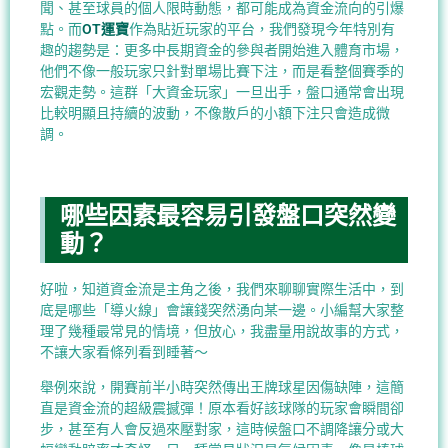
聞、甚至球員的個人限時動態，都可能成為資金流向的引爆
點。而
OT運寶
作為貼近玩家的平台，我們發現今年特別有
趣的趨勢是：更多中長期資金的參與者開始進入體育市場，
他們不像一般玩家只針對單場比賽下注，而是看整個賽季的
宏觀走勢。這群「大資金玩家」一旦出手，盤口通常會出現
比較明顯且持續的波動，不像散戶的小額下注只會造成微
調。
哪些因素最容易引發盤口突然變
動？
好啦，知道資金流是主角之後，我們來聊聊實際生活中，到
底是哪些「導火線」會讓錢突然湧向某一邊。小編幫大家整
理了幾種最常見的情境，但放心，我盡量用說故事的方式，
不讓大家看條列看到睡著～
舉例來說，開賽前半小時突然傳出王牌球星因傷缺陣，這簡
直是資金流的超級震撼彈！原本看好該球隊的玩家會瞬間卻
步，甚至有人會反過來壓對家，這時候盤口不調降讓分或大