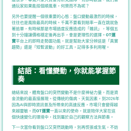
通玩家如果能搭個順風車，何樂而不為呢？
另外也要提醒一個很重要的心態：盤口變動最激烈的時候，
往往也是風險最高的時候。千萬不要看到賠率一直在跳就急
著追單，有時候那是市場過度反應造成的「雜訊」，等個五
到十分鐘讓價格穩定後再出手，會是更理性的選擇。
OT運
寶
平台上的即時走勢圖功能，就是幫助大家分辨這是「真實
趨勢」還是「短暫波動」的好工具，記得多多利用喔。
結語：看懂變動，你就能掌握節
奏
總結來說，體育盤口的突然變動不是什麼神祕力量，而是資
金流動的最直接展現。從傳統的傷病、天氣因素，到2026年
因為AI與即時資訊普及所帶來的高速反應，市場只會變得越
來越靈敏。而
OT運寶
一直以來的使命，就是陪伴大家在這
個快速變化的環境中，找到屬於自己的觀察方法與節奏。
下一次當你看到盤口又突然跳動時，別再慌張或生氣，不妨