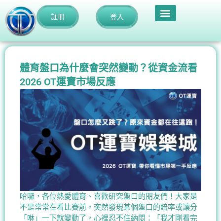
註冊
登入
體育盤口為什麼會突然變動？從資金流看
2026 OT運寶市場反應
哈囉，各位熱愛體育、喜歡研究盤口的朋友們！大家是
不是常常在看比賽前，突然發現某個盤口的賠率或讓分
「咻」一下就變動了，心裡忍不住納悶：「我才剛看完