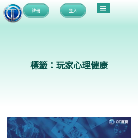
註冊
登入
標籤：玩家心理健康