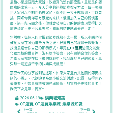
最後小編想要跟大家說，改變真的沒有那麼難，重點是你要
願意跨出第一步。今天分享的這些節奏控制方法，每一項都
是大家可以立刻開始嘗試的。你不用一次全部做到，可以先
挑一兩項你覺得最有感覺的來試，慢慢加入自己的習慣裡
面。過一段時間之後，你就會發現自己的整體表現變得比之
前更穩定、更不容易失常，勝率自然也就跟著往上走了。
當然啦，每個人的習慣跟節奏感都不太一樣，所以小編也很
鼓勵大家在試過這些方法之後，根據自己的經驗去做微調，
找出最適合你自己的節奏模式。畢竟在
OT運寶
這個充滿變
化跟樂趣的世界裡，沒有標準答案，只有最適合你的答案。
希望大家都能在接下來的挑戰中，找到屬於自己的節奏，享
受每一場遊戲帶來的快樂與成就感！
那麼今天的分享就到這邊啦～如果大家還有其他關於節奏控
制的小撇步，也歡迎隨時跟小編交流討論。記得，玩得開心
最重要，但如果有機會讓勝率變高，那當然是更棒的事啦！
我們下次見囉，掰掰～
2026-06-19
娛樂城知識
OT運寶
,
OT運寶娛樂城
,
娛樂城知識
上一篇
下一篇