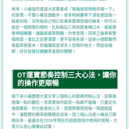
再來，小編強烈建議大家要養成「每幾局就稍微停頓一下」
的習慣。不要小看這個動作，很多時候勝率下滑就是因為一
路衝到底，沒有給自己喘口氣重新整理思緒的機會。你可以
設定一個簡單的規則，比如每玩三局就起身喝口水、或是簡
單伸個懶腰，讓腦袋重新開機。你會發現，回來之後再看整
個局面，會比之前更清楚、更不容易失誤。這些小細節雖然
看起來很基本，但偏偏就是很多人忽略的地方，而這些細
節，往往就是拉開勝率差距的關鍵！
OT運寶節奏控制三大心法，讓你
的操作更順暢
接下來小編要跟大家分享三個核心的節奏控制心法，這算是
進階一點的觀念，但其實操作起來一點都不複雜，只要記住
幾個重點，你也能很快上手，並實際應用到每一場遊戲當
中，讓整體的勝率跟著穩定成長。這三個心法是小編自己歸
納出來，最適合在2026年現在的遊戲環境中使用的策略，大
家可以放心跟著試試看。