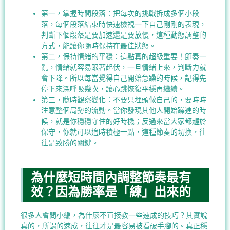
第一，掌握時間段落：把每次的挑戰拆成多個小段
落，每個段落結束時快速檢視一下自己剛剛的表現，
判斷下個段落是要加速還是要放慢，這種動態調整的
方式，能讓你隨時保持在最佳狀態。
第二，保持情緒的平穩：這點真的超級重要！節奏一
亂，情緒就容易跟著起伏，一旦情緒上來，判斷力就
會下降。所以每當覺得自己開始急躁的時候，記得先
停下來深呼吸幾次，讓心跳恢復平穩再繼續。
第三，隨時觀察變化：不要只埋頭做自己的，要時時
注意整個局勢的流動。當你發現其他人開始躁進的時
候，就是你穩穩守住的好時機；反過來當大家都趨於
保守，你就可以適時積極一點，這種節奏的切換，往
往是致勝的關鍵。
為什麼短時間內調整節奏最有
效？因為勝率是「練」出來的
很多人會問小編，為什麼不直接教一些速成的技巧？其實說
真的，所謂的速成，往往才是最容易被看破手腳的。真正穩