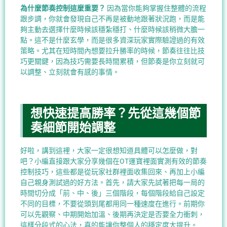
為什麼節奏控制這麼重要？
因為當你能夠掌握住整體的流程
跟步調，你就會發現自己不再是被動地跟著狀況跑，而是能
夠主動去選擇什麼時候該穩紮穩打、什麼時候該稍微大膽一
點。這不是什麼玄學，而是很多資深玩家實際驗證過的有效
策略。尤其在短時間內想要拉升勝率的時候，節奏往往比技
巧更關鍵，因為技巧需要長時間累積，但節奏是你立刻就可
以調整、立刻就會有感的事情。
想快速提高勝率？先從這幾個節
奏細節開始調整
好啦，講到這裡，大家一定很想知道具體可以怎麼做，對
吧？小編直接跟大家分享幾個在OT運寶裡面實測有效的節奏
控制技巧，這些都是從玩家社群裡面收集回來、再加上小編
自己親身測試過的好方法。首先，請大家先試著把每一局的
時間切分成「前、中、後」三個階段，每個階段給自己設定
不同的目標，不要從頭到尾都用同一種速度在進行。前期你
可以先觀察、中期開始加溫、後期再決定是否要全力衝刺，
這樣分段式的心法，真的能讓你整個人的穩定度大提升。