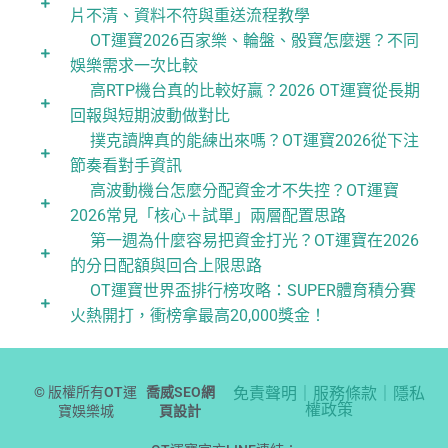
片不清、資料不符與重送流程教學
OT運寶2026百家樂、輪盤、骰寶怎麼選？不同
娛樂需求一次比較
高RTP機台真的比較好贏？2026 OT運寶從長期
回報與短期波動做對比
撲克讀牌真的能練出來嗎？OT運寶2026從下注
節奏看對手資訊
高波動機台怎麼分配資金才不失控？OT運寶
2026常見「核心＋試單」兩層配置思路
第一週為什麼容易把資金打光？OT運寶在2026
的分日配額與回合上限思路
OT運寶世界盃排行榜攻略：SUPER體育積分賽
火熱開打，衝榜拿最高20,000獎金！
© 版權所有OT運
喬威SEO網
免責聲明｜服務條款｜隱私
權政策
寶娛樂城
頁設計