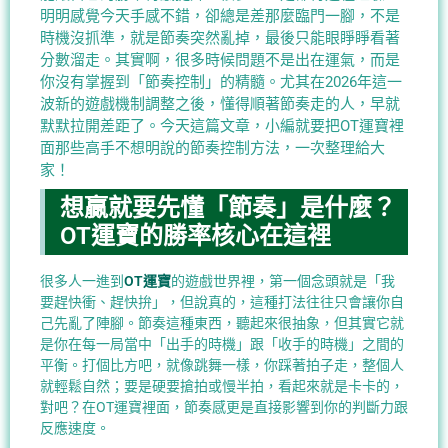
明明感覺今天手感不錯，卻總是差那麼臨門一腳，不是
時機沒抓準，就是節奏突然亂掉，最後只能眼睜睜看著
分數溜走。其實啊，很多時候問題不是出在運氣，而是
你沒有掌握到「節奏控制」的精髓。尤其在2026年這一
波新的遊戲機制調整之後，懂得順著節奏走的人，早就
默默拉開差距了。今天這篇文章，小編就要把OT運寶裡
面那些高手不想明說的節奏控制方法，一次整理給大
家！
想贏就要先懂「節奏」是什麼？
OT運寶的勝率核心在這裡
很多人一進到
OT運寶
的遊戲世界裡，第一個念頭就是「我
要趕快衝、趕快拚」，但說真的，這種打法往往只會讓你自
己先亂了陣腳。節奏這種東西，聽起來很抽象，但其實它就
是你在每一局當中「出手的時機」跟「收手的時機」之間的
平衡。打個比方吧，就像跳舞一樣，你踩著拍子走，整個人
就輕鬆自然；要是硬要搶拍或慢半拍，看起來就是卡卡的，
對吧？在OT運寶裡面，節奏感更是直接影響到你的判斷力跟
反應速度。