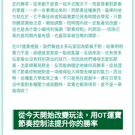
定的勝率，從來都不是靠一招半式闖天下，而是靠著對節奏
的掌握，一步一步累積出來的。而節奏這種東西，最棒的地
方就在於，它不像技術或知識需要花很長時間去學習，只要
你願意開始注意、開始調整，短時間內就一定能看到改變。
這也是為什麼小編特別強調「節奏控制」的原因——因為它
真的是短期內最有感、也最容易被忽略的環節。
在OT運寶裡面，我們看過太多玩家因為節奏不對，結果明明
實力不差，卻總是差那麼一點就能贏。反過來說，也有很多
玩家看似沒有特別突出的技巧，但因為他們懂得怎麼抓節
奏、怎麼順著局勢走，反而能夠穩定地維持高勝率。這就證
明了節奏控制絕對是一項值得投入時間去練習的能力。而且
啊，這種能力學起來之後，不只是用在遊戲中，連在日常生
活中面對各種壓力或挑戰時，其實也都用得到，是不是一舉
兩得呢？
從今天開始改變玩法，用OT運寶
節奏控制法提升你的勝率