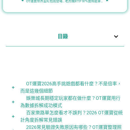
OT運寶世界盃紅包雨登場！每日兩場限時開搶，最高8倍獎勵輕鬆帶走
老虎機RTP 97%實際能拿到多少？2026 OT運寶用1000轉模擬結果說明
目錄
OT運寶2026高手挑遊戲都看什麼？不是倍率，
而是這幾個細節
娛樂城長期穩定玩家都在做什麼？OT運寶用行
為數據拆解成功模式
百家樂路單怎麼看才不誤判？2026 OT運寶從統
計角度拆解常見錯誤
2026常見驗證失敗原因有哪些？OT運寶整理照